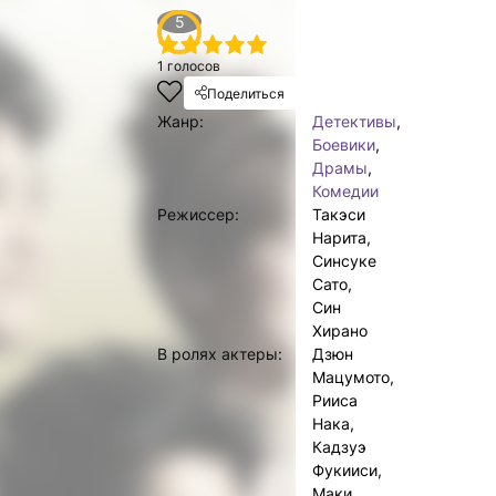
5
1
2
3
4
5
1
голосов
Поделиться
Жанр:
Детективы
,
Боевики
,
Драмы
,
Комедии
Режиссер:
Такэси
Нарита,
Синсуке
Сато,
Син
Хирано
В ролях актеры:
Дзюн
Мацумото,
Рииса
Нака,
Кадзуэ
Фукииси,
Маки