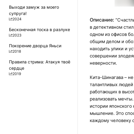
Выходи замуж за моего
супруга!
2024
Описание:
“Счастли
в детективном стил
Бесконечная тоска в разлуке
одном из офисов б
2023
общим делом и обо
Покорение дворца Яньси
находить улики и у
2018
совершении злодеян
Правила стрима: Атакуя твоё
неверности.
сердце
2019
Кита-Шинагава – не
талантливых людей 
работающих в высот
реализовать мечты.
истории японского 
мышление. Это спо
каждому человеку с