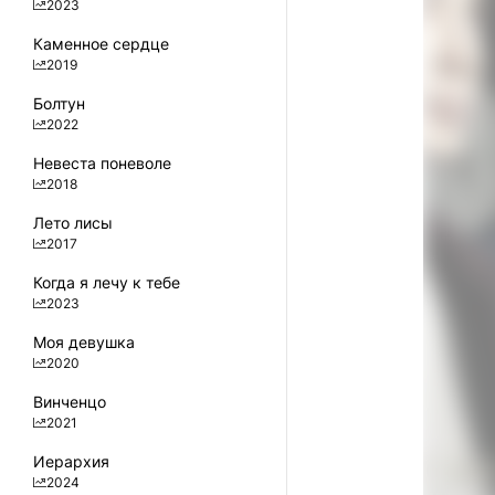
2023
Каменное сердце
2019
Болтун
2022
Невеста поневоле
2018
Лето лисы
2017
Когда я лечу к тебе
2023
Моя девушка
2020
Винченцо
2021
Иерархия
2024