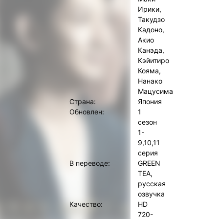
Ирики,
Такудзо
Кадоно,
Акио
Канэда,
Кэйитиро
Кояма,
Нанако
Мацусима
Страна:
Япония
Обновлен:
1
сезон
1-
9,10,11
серия
В переводе:
GREEN
TEA,
русская
озвучка
Качество:
HD
720-