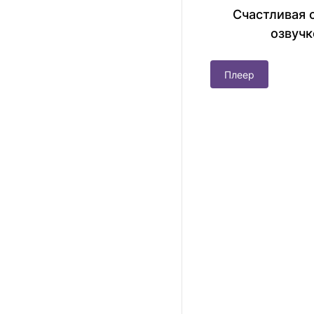
Счастливая 
озвучк
Плеер