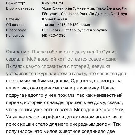
Режиссер:
Ким Вон-ён
В ролях актеры:
Чхве Юн-ён, Хён У, Чхве Мин, Токко Ён-джэ, Ли
Гён-джин, So-Hyeon Park, Ли Джэ-ён, Со И-сук
Страна:
Корея Южная
Обновлен:
1 сезон 1-118,119,120 серия
В переводе:
FSG Bears.Subtitles, русская озвучка
Качество:
HD 720-1080
Описание:
После гибели отца девушка Ян Сук из
сериала “Мой дорогой кот” остается совсем одна.
Пытаясь как-то справиться с потерей, девушка
устраивается журналистом в газету, что является для
нее самым любимым делом. Однажды, несмотря на
аллергию, она приносит с улицы кошечку. Новая
подруга недолго у нее пожила, так как неизвестный
парень, который однажды пришел к ее дому, сказал,
что у кошки уже есть хозяева. Молодой человек Чхи
Ун является фотографом в детективном агентстве, а
поиск кошки стало для него очередным делом. Так
получилось, что милое животное соединило две