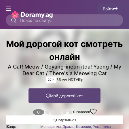
Войти
Мой дорогой кот смотреть
онлайн
A Cat! Meow / Goyang-ineun itda! Yaong / My
Dear Cat / There's a Meowing Cat
35 мин
HDTVRip
2014
Мой дорогой кот
1
2
3
4
0
5
0
голосов
Поделиться
Жанр:
Мелодрамы
,
Драмы
,
Комедии
,
Романтика