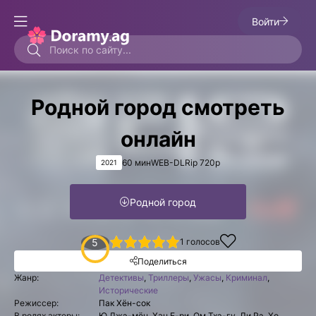
Войти
Родной город смотреть
онлайн
60 мин
WEB-DLRip 720p
2021
Родной город
1
2
3
4
5
5
1
голосов
Поделиться
Жанр:
Детективы
,
Триллеры
,
Ужасы
,
Криминал
,
Исторические
Режиссер:
Пак Хён-сок
В ролях актеры:
Ю Джэ-мён, Хан Е-ри, Ом Тхэ-гу, Ли Рэ, Хо