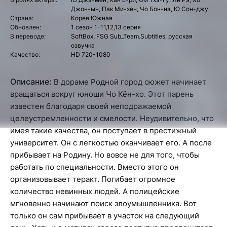
Джон-ын, Пак Ми-хён, Чо Бон-нэ, Ю Сон-джу
Страна:
Корея Южная
Обновлен:
1 сезон 1-11,12,13 серия
В переводе:
SoftBox, FSG Sub_Team.Subtitles, русская
озвучка
Качество:
HD 720-1080
Описание:
В дораме Родной город сюжет начинает
вращаться вокруг юноши Чо Кён-хо. Этот парень
известен благодаря своей неподражаемой
целеустремленности и смелости. Неудивительно, что
имея такие качества, он поступает в престижный
университет. Он с легкостью оканчивает его. А после
прибывает на Родину. Но вовсе не для того, чтобы
работать по специальности. Вместо этого он
организовывает теракт. Погибает огромное
количество невинных людей. А полицейские
мгновенно начинают поиск злоумышленника. Вот
только он сам прибывает в участок на следующий