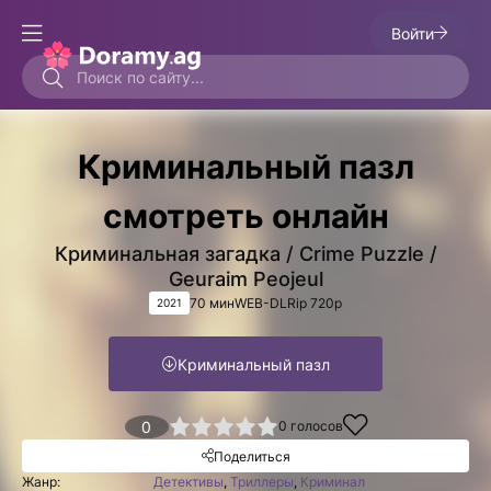
Войти
Криминальный пазл
смотреть онлайн
Криминальная загадка / Crime Puzzle /
Geuraim Peojeul
70 мин
WEB-DLRip 720p
2021
Криминальный пазл
1
2
3
4
0
5
0
голосов
Поделиться
Жанр:
Детективы
,
Триллеры
,
Криминал