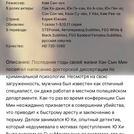
Режиссер:
Ким Сан-хун
В ролях актеры:
Пак Хэ-джин, Юн Ге-сан, Ко А-сон, Юн Гён-хо,
Сон Сон-ми, Квон Су-хён, У Хён, Ким Рве-ха
Страна:
Корея Южная
Обновлен:
1 сезон 1-9,10,11 серия
В переводе:
STEPonee, Автоперевод.Subtitles, FSG White &
Black.Subtitles, FSG Baddest Females.Subtitles,
русская озвучка
Качество:
HD 720-1080
Описание:
Последние годы своей жизни Хан Сын Мин
посвятил написанию докторской диссертации по
криминальной психологии. Несмотря на свою
загруженность, мужчина был известен как отличный
специалист, он даже работал в местном полицейском
департаменте. Как-то раз во время конференции Сын
Мин неожиданно признается в совершении убийства,
что приводит к быстрому аресту и заключению в
тюрьму. Делом занимался Ю Хи, опытный детектив,
который недоумевала о мотивах преступления. Ю Хи
была знакома со Сын Мином еще из академии, где он