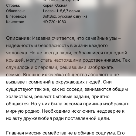
Страна:
Корея Южная
Обновлен:
1 сезон 1-5,6,7 серия
В переводе:
SoftBox, русская озвучка
Качество:
HD 720-1080
Описание:
Издавна считается, что семейные узы –
надежность и безопасность в жизни каждого
человека. Но не всегда люди, собравшиеся под одной
крышей, могут стать настоящими родственниками. Так
случилось и с героями, решившими изображать
семью. Внешне их ячейка общества абсолютно не
вызывает сомнений в окружающих людей. Они
существуют так же, как их соседи, занимаются общим
хозяйством, решают бытовые задачи, приятно
общаются. Но у них была весомая причина изображать
мирную родню. Необходимо исключить недоверие к
их акту дружелюбия ради поставленной цели.
Главная миссия семейства не в обмане социума. Его