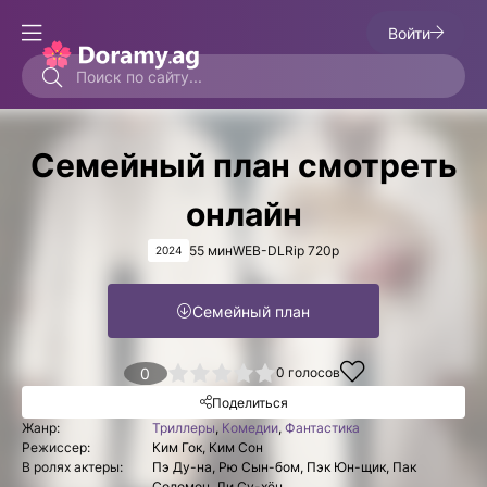
Войти
Семейный план смотреть
онлайн
55 мин
WEB-DLRip 720p
2024
Семейный план
1
2
3
4
0
5
0
голосов
Поделиться
Жанр:
Триллеры
,
Комедии
,
Фантастика
Режиссер:
Ким Гок, Ким Сон
В ролях актеры:
Пэ Ду-на, Рю Сын-бом, Пэк Юн-щик, Пак
Соломон, Ли Су-хён