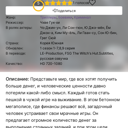
1
2
3
4
5
5
1
голосов
Поделиться
Жанр:
Триллеры
,
Боевики
,
Криминал
Режиссер:
Чхве Гук-хи
В ролях актеры:
Чо Джин-ун, Ли Сон-гюн, Ю Джэ-мён, Ём
Джон-а, Ким Му-ёль, Ли Гван-су, Сон Ю-бин,
Грег Сюй
Страна:
Корея Южная
Обновлен:
1 сезон 1-7,8,9 серия
В переводе:
LE-Production, FSG The Witch's Hut.Subtitles,
русская озвучка
Качество:
HD 720-1080
Описание:
Представьте мир, где все хотят получить
больше денег, и человеческие ценности давно
потеряли какой-либо смысл. Каждый готов стать
пешкой в чужой игре на выживание. В этом бетонном
мегаполисе, где финансы решают всё, загадочный
человек устраивает свои мрачные игры. Он
предлагает огромное количество денег за
выполнение странных заданий, и при этом цели