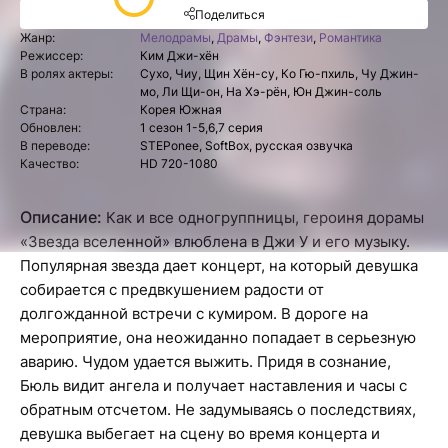
Поделиться
Жанр:
Мелодрамы
,
Драмы
,
Фэнтези
,
Романтика
Режиссер:
Ким Джи-хён
В ролях актеры:
Сухо, Чиу, Щин Хён-су, Ко Гю-пхиль, Чу Джин-
мо, Ли Щи-он, На Хэ-рён, Юн Джин-соль
Страна:
Корея Южная
Обновлен:
1 сезон 1-5,6,7 серия
В переводе:
STEPonee, SoftBox, русская озвучка
Качество:
HD 720-1080
Описание:
Как и все одногруппницы, героиня дорамы
«Звезда вселенной» влюблена в Джи У и его музыку.
Популярная звезда дает концерт, на который девушка
собирается с предвкушением радости от
долгожданной встречи с кумиром. В дороге на
мероприятие, она неожиданно попадает в серьезную
аварию. Чудом удается выжить. Придя в сознание,
Бюль видит ангела и получает наставления и часы с
обратным отсчетом. Не задумываясь о последствиях,
девушка выбегает на сцену во время концерта и