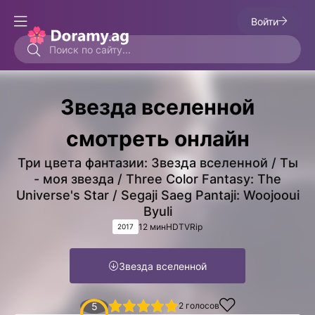
Войти
Звезда вселенной
смотреть онлайн
Три цвета фантазии: Звезда вселенной / Ты
- моя звезда / Three Color Fantasy: The
Universe's Star / Segaji Saeg Pantaji: Woojooui
Byuli
12 мин
HDTVRip
2017
Звезда вселенной
1
2
3
4
5
5
2
голосов