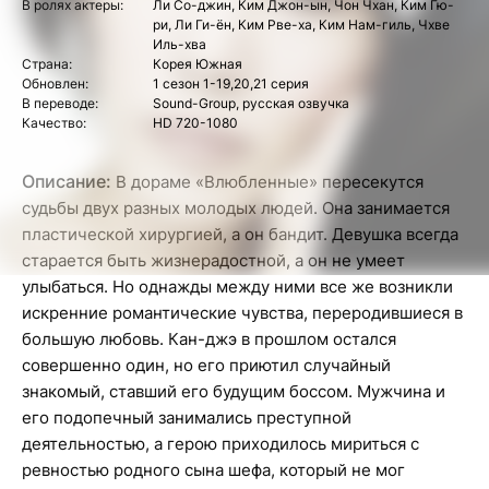
В ролях актеры:
Ли Со-джин, Ким Джон-ын, Чон Чхан, Ким Гю-
ри, Ли Ги-ён, Ким Рве-ха, Ким Нам-гиль, Чхве
Иль-хва
Страна:
Корея Южная
Обновлен:
1 сезон 1-19,20,21 серия
В переводе:
Sound-Group, русская озвучка
Качество:
HD 720-1080
Описание:
В дораме «Влюбленные» пересекутся
судьбы двух разных молодых людей. Она занимается
пластической хирургией, а он бандит. Девушка всегда
старается быть жизнерадостной, а он не умеет
улыбаться. Но однажды между ними все же возникли
искренние романтические чувства, переродившиеся в
большую любовь. Кан-джэ в прошлом остался
совершенно один, но его приютил случайный
знакомый, ставший его будущим боссом. Мужчина и
его подопечный занимались преступной
деятельностью, а герою приходилось мириться с
ревностью родного сына шефа, который не мог