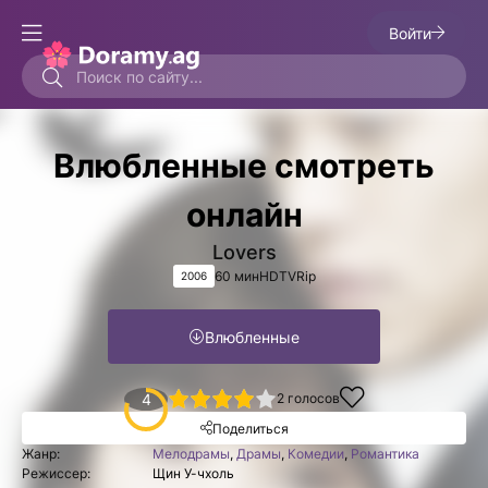
Войти
Влюбленные смотреть
онлайн
Lovers
60 мин
HDTVRip
2006
Влюбленные
1
2
3
4
4
5
2
голосов
Поделиться
Жанр:
Мелодрамы
,
Драмы
,
Комедии
,
Романтика
Режиссер:
Щин У-чхоль