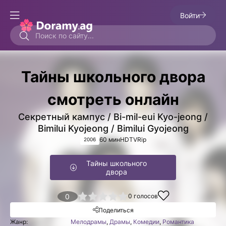
Войти
Тайны школьного двора
смотреть онлайн
Секретный кампус / Bi-mil-eui Kyo-jeong /
Bimilui Kyojeong / Bimilui Gyojeong
60 мин
HDTVRip
2006
Тайны школьного
двора
1
2
3
4
0
5
0
голосов
Поделиться
Жанр:
Мелодрамы
,
Драмы
,
Комедии
,
Романтика