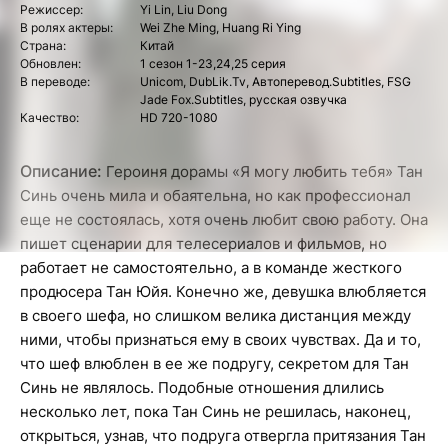
Режиссер:
Yi Lin, Liu Dong
В ролях актеры:
Wei Zhe Ming, Huang Ri Ying
Страна:
Китай
Обновлен:
1 сезон 1-23,24,25 серия
В переводе:
Unicom, DubLik.Tv, Автоперевод.Subtitles, FSG
Jade Fox.Subtitles, русская озвучка
Качество:
HD 720-1080
Описание:
Героиня дорамы «Я могу любить тебя» Тан
Синь очень мила и обаятельна, но как профессионал
еще не состоялась, хотя очень любит свою работу. Она
пишет сценарии для телесериалов и фильмов, но
работает не самостоятельно, а в команде жесткого
продюсера Тан Юйя. Конечно же, девушка влюбляется
в своего шефа, но слишком велика дистанция между
ними, чтобы признаться ему в своих чувствах. Да и то,
что шеф влюблен в ее же подругу, секретом для Тан
Синь не являлось. Подобные отношения длились
несколько лет, пока Тан Синь не решилась, наконец,
открыться, узнав, что подруга отвергла притязания Тан