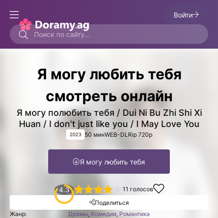
Войти
Я могу любить тебя
смотреть онлайн
Я могу полюбить тебя / Dui Ni Bu Zhi Shi Xi
Huan / I don't just like you / I May Love You
50 мин
WEB-DLRip 720p
2023
Я могу любить тебя
1
2
3
4
4.3
5
11
голосов
Поделиться
Жанр:
Драмы
,
Комедии
,
Романтика