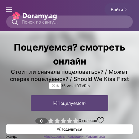
Войти
Поцелуемся? смотреть
онлайн
Стоит ли сначала поцеловаться? / Может
сперва поцелуемся? / Should We Kiss First
35 мин
HDTVRip
2018
Поцелуемся?
1
2
3
4
0
5
0
голосов
Поделиться
Жанр:
Мелодрамы
,
Комедии
,
Романтика