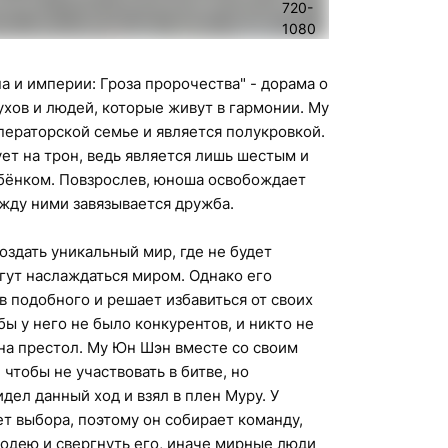
720-
1080
 и империи: Гроза пророчества" - дорама о
хов и людей, которые живут в гармонии. Му
ераторской семье и является полукровкой.
ет на трон, ведь является лишь шестым и
ёнком. Повзрослев, юноша освобождает
ежду ними завязывается дружба.
оздать уникальный мир, где не будет
гут наслаждаться миром. Однако его
в подобного и решает избавиться от своих
бы у него не было конкурентов, и никто не
на престол. Му Юн Шэн вместе со своим
чтобы не участвовать в битве, но
дел данный ход и взял в плен Муру. У
т выбора, поэтому он собирает команду,
лодею и свергнуть его, иначе мирные люди