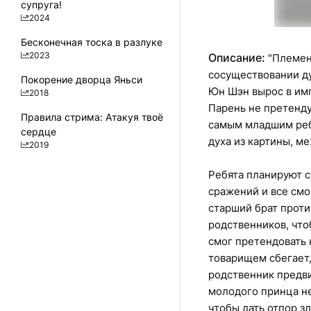
супруга!
2024
Бесконечная тоска в разлуке
2023
Описание:
"Племена
сосуществовании ду
Покорение дворца Яньси
Юн Шэн вырос в имп
2018
Парень не претенду
Правила стрима: Атакуя твоё
самым младшим реб
сердце
духа из картины, м
2019
Ребята планируют с
сражений и все смо
старший брат проти
родственников, что
смог претендовать 
товарищем сбегает, 
родственник предви
молодого принца не
чтобы дать отпор з