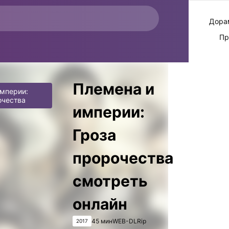
Дора
Пр
Племена и
мперии:
очества
империи:
Гроза
пророчества
смотреть
онлайн
45 мин
WEB-DLRip
2017