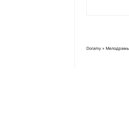
Doramy
»
Мелодрам