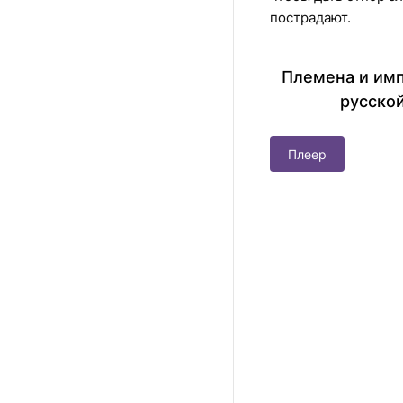
пострадают.
Племена и имп
русско
Плеер