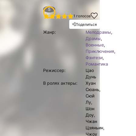
5
1
2
3
4
5
1
голосов
Поделиться
Жанр:
Мелодрамы
,
Драмы
,
Военные
,
Приключения
,
Фэнтези
,
Романтика
Режиссер:
Цао
Дунь
В ролях актеры:
Хуан
Сюань,
Сюй
Лу,
Шон
Доу,
Чжан
Цзяньин,
Чжоу