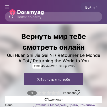
Войти
Вернуть мир тебе
смотреть онлайн
Gui Huan Shi Jie Gei Ni / Retourner Le Monde
A Toi / Returning the World to You
45 мин
WEB-DLRip 720p
2019
Вернуть мир тебе
1
2
3
4
0
5
0
голосов
Поделиться
Жанр:
Детективы
,
Мелодрамы
,
Драмы
,
Романтика