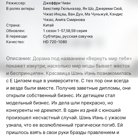
Режиссер:
Джеффри Чиан
В ролях актеры:
Бекстияр Гюльнэзэр, Ян Шо, Джереми Сюй,
Чжао Инцзы, Ван Дун, Ма Чуньжуй, Кэндис
Чжао, Анита Смирнова
Страна:
Китай
Обновлен:
1 сезон 1-57,58,59 серия
В переводе:
Субтитры, русская озвучка
Качество:
HD 720-1080
Описание:
Дорама под названием «Вернуть мир тебе»
покажет изнутри, насколько мир моды бывает жесток
и беспринципен. Красавица Шэнь Иэнь познакомилась
с Е Цилэем еще в университете. С тех пор они всегда
и везде были вместе. Получив заветные дипломы, они
открыли собственный бизнес. Их детищем стал
модельный бизнес. Их дела шли прекрасно, но
конкуренты не дремлют. В один из дней с юношей
произошел несчастный случай. Шэнь Иэнь с ужасом
узнала, что ее возлюбленный трагически погиб. Ей
пришлось взять в свои руки бразды правлением и