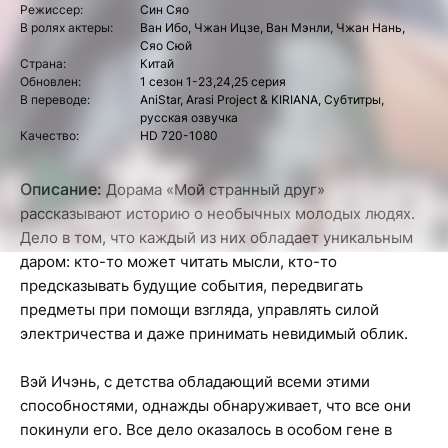
Режиссер:
Син Сяо
В ролях актеры:
Ван Ибо, Чжан Ицзе, Ван Мэнли, Чжан Нань,
Сяо Сюй
Страна:
Китай
Обновлен:
1 сезон 1-23,24,25 серия
В переводе:
AniStar, Arasi Project & KIRIANA, Субтитры,
русская озвучка
Качество:
HD 720-1080
Описание:
Дорама «Мой странный друг»
рассказывают историю о необычных молодых людях.
Дело в том, что каждый из них обладает уникальным
даром: кто-то может читать мысли, кто-то
предсказывать будущие события, передвигать
предметы при помощи взгляда, управлять силой
электричества и даже принимать невидимый облик.
Вэй Ичэнь, с детства обладающий всеми этими
способностями, однажды обнаруживает, что все они
покинули его. Все дело оказалось в особом гене в