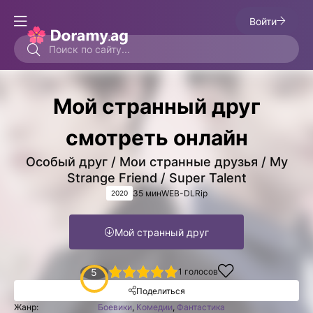
Войти
Мой странный друг
смотреть онлайн
Особый друг / Мои странные друзья / My
Strange Friend / Super Talent
35 мин
WEB-DLRip
2020
Мой странный друг
1
2
3
4
5
5
1
голосов
Поделиться
Жанр:
Боевики
,
Комедии
,
Фантастика