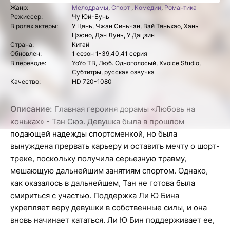
Жанр:
Мелодрамы
,
Спорт
,
Комедии
,
Романтика
Режиссер:
Чу Юй-Бунь
В ролях актеры:
У Цянь, Чжан Синьчэн, Вэй Тяньхао, Хань
Цзюно, Дэн Лунь, У Дацзин
Страна:
Китай
Обновлен:
1 сезон 1-39,40,41 серия
В переводе:
YoYo ТВ, Люб. Одноголосый, Xvoice Studio,
Субтитры, русская озвучка
Качество:
HD 720-1080
Описание:
Главная героиня дорамы «Любовь на
коньках» - Тан Сюэ. Девушка была в прошлом
подающей надежды спортсменкой, но была
вынуждена прервать карьеру и оставить мечту о шорт-
треке, поскольку получила серьезную травму,
мешающую дальнейшим занятиям спортом. Однако,
как оказалось в дальнейшем, Тан не готова была
смириться с участью. Поддержка Ли Ю Бина
укрепляет веру девушки в собственные силы, и она
вновь начинает кататься. Ли Ю Бин поддерживает ее,