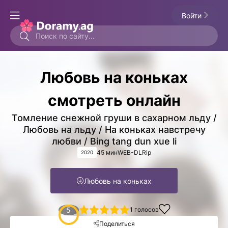
Войти
Любовь на коньках
смотреть онлайн
Томление снежной груши в сахарном льду /
Любовь на льду / На коньках навстречу
любви / Bing tang dun xue li
45 мин
WEB-DLRip
2020
Любовь на коньках
1
2
3
4
5
5
1
голосов
Поделиться