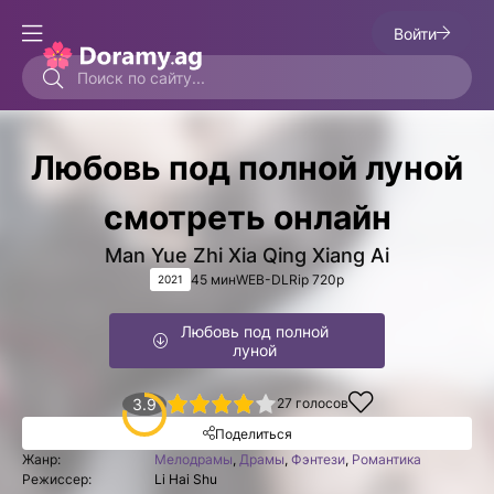
Войти
Любовь под полной луной
смотреть онлайн
Man Yue Zhi Xia Qing Xiang Ai
45 мин
WEB-DLRip 720p
2021
Любовь под полной
луной
1
2
3
4
3.9
5
27
голосов
Поделиться
Жанр:
Мелодрамы
,
Драмы
,
Фэнтези
,
Романтика
Режиссер:
Li Hai Shu