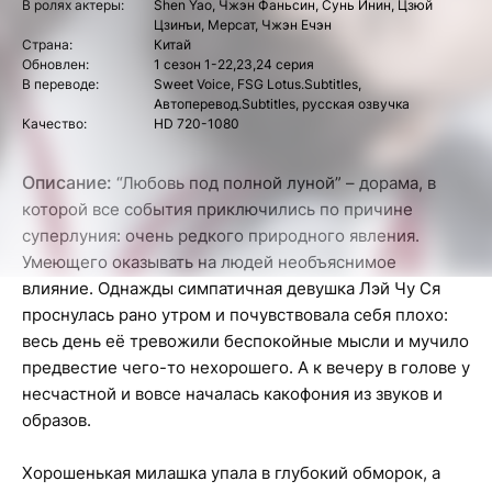
В ролях актеры:
Shen Yao, Чжэн Фаньсин, Сунь Инин, Цзюй
Цзинъи, Мерсат, Чжэн Ечэн
Страна:
Китай
Обновлен:
1 сезон 1-22,23,24 серия
В переводе:
Sweet Voice, FSG Lotus.Subtitles,
Автоперевод.Subtitles, русская озвучка
Качество:
HD 720-1080
Описание:
“Любовь под полной луной” – дорама, в
которой все события приключились по причине
суперлуния: очень редкого природного явления.
Умеющего оказывать на людей необъяснимое
влияние. Однажды симпатичная девушка Лэй Чу Ся
проснулась рано утром и почувствовала себя плохо:
весь день её тревожили беспокойные мысли и мучило
предвестие чего-то нехорошего. А к вечеру в голове у
несчастной и вовсе началась какофония из звуков и
образов.
Хорошенькая милашка упала в глубокий обморок, а