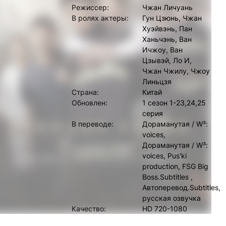
Режиссер:
Чжан Личуань
В ролях актеры:
Гун Цзюнь, Чжан
Хуэйвэнь, Пан
Ханьчэнь, Ван
Ичжоу, Ван
Цзывэй, Ло И,
Чжан Чжилу, Чжоу
Линьцзя
Страна:
Китай
Обновлен:
1 сезон 1-23,24,25
серия
В переводе:
Дораманутая / W³:
voices,
Дораманутая / W³:
voices, Pus'ki
production, FSG Big
Boss.Subtitles ,
Автоперевод.Subtitles,
русская озвучка
Качество:
HD 720-1080