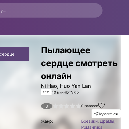
Пылающее
сердце
сердце смотреть
онлайн
Ni Hao, Huo Yan Lan
40 мин
HDTVRip
2021
1
2
3
4
0
5
0
голосов
Поделиться
Жанр:
Боевики
,
Драмы
,
Романтика