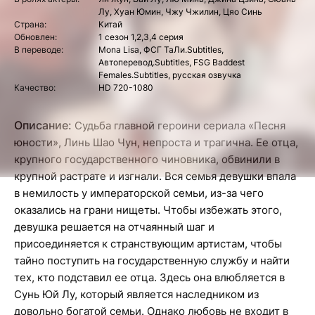
Лу, Хуан Юмин, Чжу Чжилин, Цяо Синь
Страна:
Китай
Обновлен:
1 сезон 1,2,3,4 серия
В переводе:
Mona Lisa, ФСГ ТаЛи.Subtitles,
Автоперевод.Subtitles, FSG Baddest
Females.Subtitles, русская озвучка
Качество:
HD 720-1080
Описание:
Судьба главной героини сериала «Песня
юности», Линь Шао Чун, непроста и трагична. Ее отца,
крупного государственного чиновника, обвинили в
крупной растрате и изгнали. Вся семья девушки впала
в немилость у императорской семьи, из-за чего
оказались на грани нищеты. Чтобы избежать этого,
девушка решается на отчаянный шаг и
присоединяется к странствующим артистам, чтобы
тайно поступить на государственную службу и найти
тех, кто подставил ее отца. Здесь она влюбляется в
Сунь Юй Лу, который является наследником из
довольно богатой семьи. Однако любовь не входит в