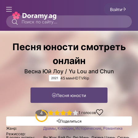
Войти
Песня юности смотреть
онлайн
Весна Юй Лоу / Yu Lou and Chun
45 мин
HDTVRip
2021
Песня юности
1
2
3
4
4
5
1
голосов
Поделиться
Жанр:
Драмы
,
Комедии
,
Исторические
,
Романтика
Режиссер:
В ролях актеры:
Ян Жун, Бай Лу, Лю Минь, Джина Цзинь, Сюань