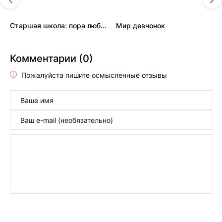
Старшая школа: пора любить
Мир девчонок
Комментарии (0)
Пожалуйста пишите осмысленные отзывы