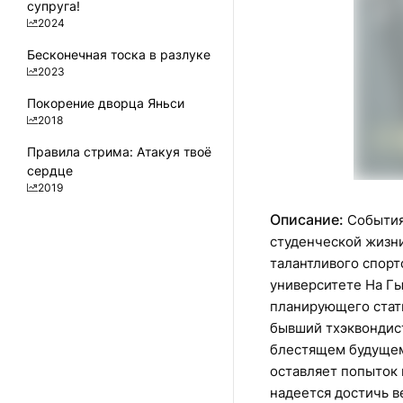
супруга!
2024
Бесконечная тоска в разлуке
2023
Покорение дворца Яньси
2018
Правила стрима: Атакуя твоё
сердце
2019
Описание:
События
студенческой жизни
талантливого спорт
университете На Гы
планирующего стат
бывший тхэквондист
блестящем будущем
оставляет попыток
надеется достичь в