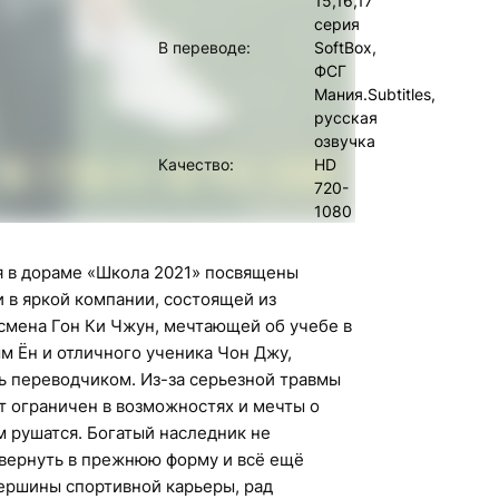
15,16,17
серия
В переводе:
SoftBox,
ФСГ
Мания.Subtitles,
русская
озвучка
Качество:
HD
720-
1080
 в дораме «Школа 2021» посвящены
 в яркой компании, состоящей из
смена Гон Ки Чжун, мечтающей об учебе в
м Ён и отличного ученика Чон Джу,
ь переводчиком. Из-за серьезной травмы
 ограничен в возможностях и мечты о
 рушатся. Богатый наследник не
 вернуть в прежнюю форму и всё ещё
ершины спортивной карьеры, рад