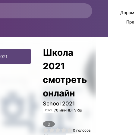
Дорам
Пра
Школа
2021
2021
смотреть
онлайн
School 2021
70 мин
HDTVRip
2021
0
1
2
3
4
5
0
голосов