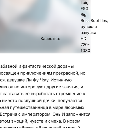
Lair,
FSG
Big
Boss.Subtitles,
русская
озвучка
Качество:
HD
720-
1080
абавной и фантастической дорамы
 посвящен приключениям прекрасной, но
ся, девушке Ли Фу Чжу. Истинную
иксов не интересуют другие занятия, и
 заставить её выработать стремление к
 вместо послушной дочки, получается
льная путешественница в мире любимых
 Встреча с императором Юнь И запомнится
том эмоций, чувств и смеха. В новом
тическом образе, облаченной в милый