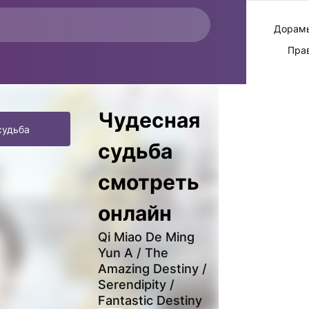
Дорамы
Пра
Чудесная
судьба
судьба
смотреть
онлайн
Qi Miao De Ming
Yun A / The
Amazing Destiny /
Serendipity /
Fantastic Destiny