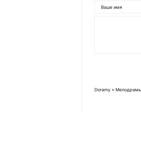
Doramy
»
Мелодрам