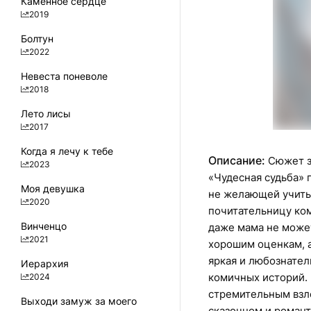
Каменное сердце
2019
Болтун
2022
Невеста поневоле
2018
Лето лисы
2017
Когда я лечу к тебе
Описание:
Сюжет з
2023
«Чудесная судьба»
Моя девушка
не желающей учить
2020
почитательницу ком
Винченцо
даже мама не может
2021
хорошим оценкам, а
яркая и любознате
Иерархия
комичных историй.
2024
стремительным взле
Выходи замуж за моего
сказочном и роман