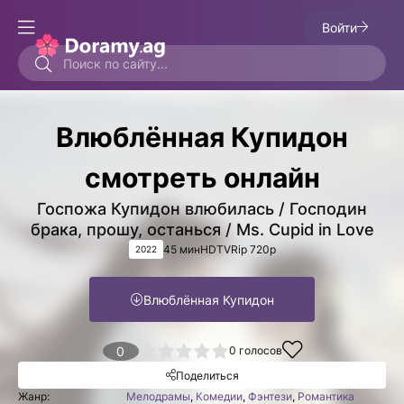
Войти
Влюблённая Купидон
смотреть онлайн
Госпожа Купидон влюбилась / Господин
брака, прошу, останься / Ms. Cupid in Love
45 мин
HDTVRip 720p
2022
Влюблённая Купидон
1
2
3
4
0
5
0
голосов
Поделиться
Жанр:
Мелодрамы
,
Комедии
,
Фэнтези
,
Романтика