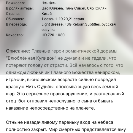
Режиссер:
Чэн Фэн
В ролях актеры:
Цао Юйчэнь, Тянь Сивэй, Сяо Юйлян
Страна:
Китай
Обновлен:
1 сезон 1-19,20,21 серия
В переводе:
Light Breeze, FSG Reborn.Subtitles, русская
озвучка
Качество:
HD 720-1080
Описание:
Главные герои романтической дорамы
“Влюблённая Купидон” не думали и не гадали, что
потеряют голову от страсти. Всё началось с того, что
однажды любимчик Главного Божества ненароком,
играючи, в юношеском возрасте сильно повредил
красную Нить Судьбы, опоясывающую весь земной
шар. Это серьёзное правонарушение, и разгневанный
отец-бог отправил непослушного сына отбывать
наказание непосредственно на планете.
Отныне незадачливому пареньку вход на небеса
полностью закрыт. Мир смертных представляется ему