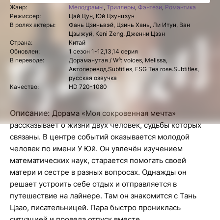
Жанр:
Мелодрамы
,
Триллеры
,
Фэнтези
,
Романтика
Режиссер:
Цай Цун, Юй Цзунцзун
В ролях актеры:
Фань Цзиньвэй, Цзинь Хань, Ли Итун, Ван
Цзыжуй, Keni Zeng, Дженни Цзэн
Страна:
Китай
Обновлен:
1 сезон 1-12,13,14 серия
В переводе:
Дораманутая / W³: voices, Melissa,
Автоперевод.Subtitles, FSG Tea rose.Subtitles,
русская озвучка
Качество:
HD 720-1080
Описание:
Дорама «Моя сокровенная мечта»
рассказывает о жизни двух человек, судьбы которых
связаны. В центре событий оказывается молодой
человек по имени У Юй. Он увлечён изучением
математических наук, старается помогать своей
матери и сестре в разных вопросах. Однажды он
решает устроить себе отдых и отправляется в
путешествие на лайнере. Там он знакомится с Тань
Цзао, писательницей. Пара быстро прониклась
ситуацией и провела отпуск вместе.