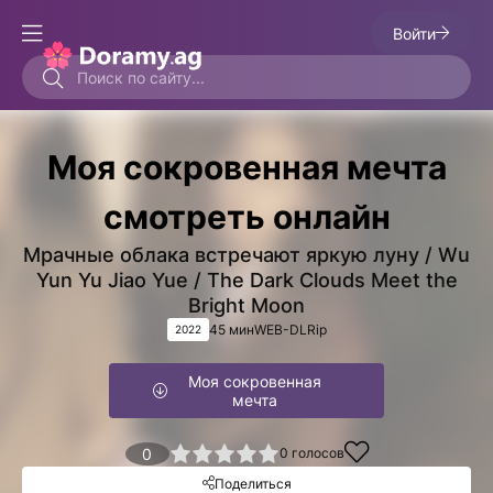
Войти
Моя сокровенная мечта
смотреть онлайн
Мрачные облака встречают яркую луну / Wu
Yun Yu Jiao Yue / The Dark Clouds Meet the
Bright Moon
45 мин
WEB-DLRip
2022
Моя сокровенная
мечта
1
2
3
4
0
5
0
голосов
Поделиться