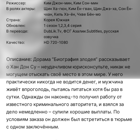
Режиссер:
Ким Джон-мин, Ким Сон-мин
В ролях актеры:
Щин Ха-гюн, Ким Ён-гван, Щин Джэ-ха, Сон Ён-
чхан, Киль Хэ-ён, Чхве Бён-мо
Страна:
Корея Южная
Обновлен:
1 сезон 1,2,3,4 серия
В переводе:
DubLik.Tv, ФСГ Азалии.Subtitles, русская
озвучка
Качество:
HD 720-1080
Описание:
Дорама “Биография злодея” рассказывает
о Хан Дон Су – неудачливом юрисконсульте, никак не
могущем отыскать своё место в этом мире. У него
практически никогда не водится денег, и мужчина
живёт впроголодь, пытаясь питаться хотя бы раз в
сутки. Однажды он наконец-то получил работу от
известного криминального авторитета, и взялся за
дело немедленно – сулили хорошие выплаты. По
условиям заказа он должен был встретиться в тюрьме
с одном заключённым.