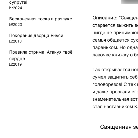
супруга!
2024
Описание:
“Священн
Бесконечная тоска в разлуке
2023
старается выжить в
нигде не принимают
Покорение дворца Яньси
семья общается су
2018
пареньком. Но одна
Правила стрима: Атакуя твоё
лавочке книжку о б
сердце
2019
Так открывается но
сумел защитить се
головорезов! С тех 
и даже прозвали ег
знаменательная вст
стал наставником 
Священная зе