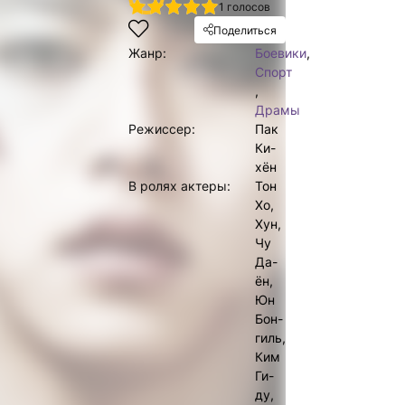
1
2
3
4
5
1
голосов
Поделиться
Жанр:
Боевики
,
Спорт
,
Драмы
Режиссер:
Пак
Ки-
хён
В ролях актеры:
Тон
Хо,
Хун,
Чу
Да-
ён,
Юн
Бон-
гиль,
Ким
Ги-
ду,