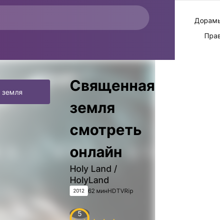
Дорамы
Пра
Священная
 земля
земля
смотреть
онлайн
Holy Land /
HolyLand
62 мин
HDTVRip
2012
5