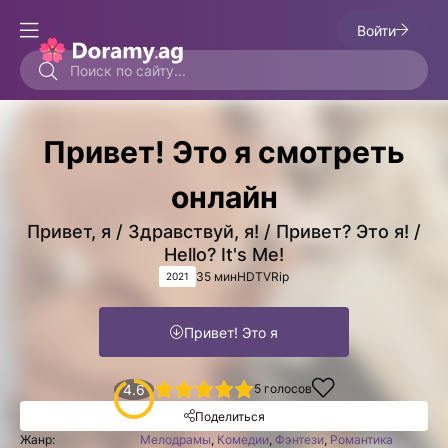
Войти
Привет! Это я смотреть
онлайн
Привет, я / Здравствуй, я! / Привет? Это я! /
Hello? It's Me!
35 мин
HDTVRip
2021
Привет! Это я
1
2
3
4
4.6
5
5
голосов
Поделиться
Жанр:
Мелодрамы
,
Комедии
,
Фэнтези
,
Романтика