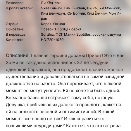
Режиссер:
Ли Хён-сок
В ролях актеры:
Чхве Ган-хи, Ким Ён-гван, Ли Рэ, Ым Мун-сок,
Ким Бён-чхун, Юн Бог-ин, Ким Ён-ним, Чон И-
ран
Страна:
Корея Южная
Обновлен:
1 сезон 1-15,16,17 серия
В переводе:
SoftBox, ФСГ Мания.Subtitles, русская озвучка
Качество:
HD 720-1080
Описание:
Главная героиня дорамы Привет! Это я Бан
Ха Ни не так давно исполнилось 37 лет. Будучи
одинокой барышней, она продолжает влачить жалкое
существование и довольствоваться не самой завидной
должностью на работе. Она переживает, что в любой
момент ее могут уволить. Ей не хочется быть одной.
Внезапно барышня встречает саму себя, но юную.
Девушка, прибывшая из далекого прошлого, кажется
ей на редкость веселой и оптимистичной. В какой
момент все пошло не так? И как справиться с
возникшими неурядицами? Кажется, что эта встреча