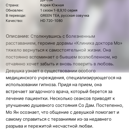
Страна:
Корея Южная
Обновлен:
1 сезон 1-8,9,10 серия
В переводе:
GREEN TEA, русская озвучка
Качество:
HD 720-1080
Описание:
Столкнувшись с болезненным
расставанием, героине дорамы «Клиника доктора Мо»
тяжело вернуться к самостоятельной жизни. Она
постоянно вспоминает о бывшем возлюбленном, но
отчаянно хочет забыть и вновь поверить в любовь.
Девушка узнает о существовании особого
медицинского учреждения, специализирующегося на
использовании гипноза. Придя на прием, она
встречает загадочного врача, который берется за
лечение пациентки. Несколько сеансов приводят к
улучшению душевного состояния Со Дам. Постепенно,
Мо Ян осознает, что общение с девушкой помогает и
самому справиться с терзаниями из-за недавнего
разрыва и пережитой несчастной любви.