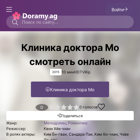
Войти
Клиника доктора Мо
смотреть онлайн
10 мин
HDTVRip
2015
Клиника доктора Мо
1
2
3
4
0
5
0
голосов
Поделиться
Жанр:
Мелодрамы
,
Романтика
Режиссер:
Квон Хёк-чхан
В ролях актеры:
Ким Ён-гван, Сандара Пак, Ким Хо-чхан, Чхве
Дэ-сон