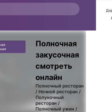
До
Полночная
ная
ная
закусочная
смотреть
онлайн
Полночный ресторан
/ Ночной ресторан /
Полуночный
ресторан /
Полночный ужин /