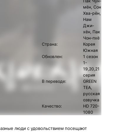
Пак Чун-
мён, Сон
Хва-рён,
Нам
Джи-
хён, Пак
Чон-пхё
Страна:
Корея
Южная
Обновлен:
1 сезон
1-
19,20,21
серия
В переводе:
GREEN
TEA,
русская
озвучка
Качество:
HD 720-
1080
азные люди с удовольствием посещают