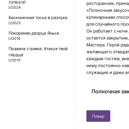
супруга!
ресторанчик, прин
2024
«Полночная закусо
кулинарными спосо
Бесконечная тоска в разлуке
2023
для случайного пос
Он работает с ночи
Покорение дворца Яньси
остается закрытым,
2018
Мастера. Герой рад
Правила стрима: Атакуя твоё
желающего отведать
сердце
каждым гостем, вне
2019
нему постоянно на
служащие и даже в
Полночная зак
Плеер