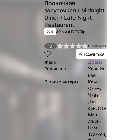
Полночная
закусочная / Midnight
Diner / Late Night
Restaurant
30 мин
HDTVRip
2015
1
2
3
4
0
5
0
голосов
Поделиться
Жанр:
Драмы
Режиссер:
Хван Ин-
нве
В ролях актеры:
Ким
Сын-у,
Чхве
Джэ-
сон, Пан
Мин-
джон,
Нэм
Тхэ-хён,