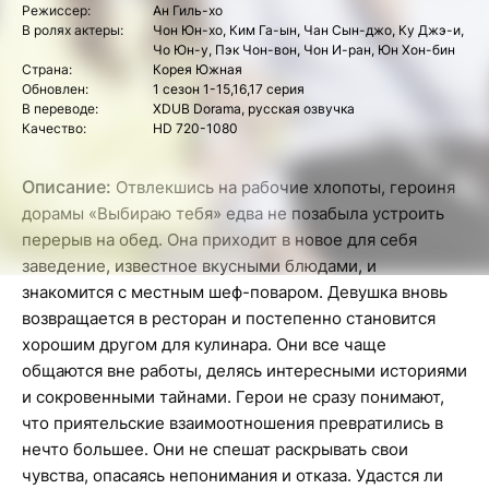
Режиссер:
Ан Гиль-хо
В ролях актеры:
Чон Юн-хо, Ким Га-ын, Чан Сын-джо, Ку Джэ-и,
Чо Юн-у, Пэк Чон-вон, Чон И-ран, Юн Хон-бин
Страна:
Корея Южная
Обновлен:
1 сезон 1-15,16,17 серия
В переводе:
XDUB Dorama, русская озвучка
Качество:
HD 720-1080
Описание:
Отвлекшись на рабочие хлопоты, героиня
дорамы «Выбираю тебя» едва не позабыла устроить
перерыв на обед. Она приходит в новое для себя
заведение, известное вкусными блюдами, и
знакомится с местным шеф-поваром. Девушка вновь
возвращается в ресторан и постепенно становится
хорошим другом для кулинара. Они все чаще
общаются вне работы, делясь интересными историями
и сокровенными тайнами. Герои не сразу понимают,
что приятельские взаимоотношения превратились в
нечто большее. Они не спешат раскрывать свои
чувства, опасаясь непонимания и отказа. Удастся ли