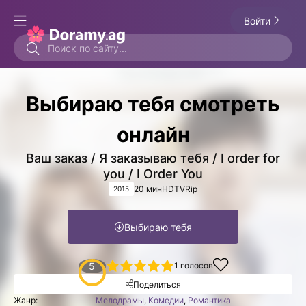
Войти
Выбираю тебя смотреть
онлайн
Ваш заказ / Я заказываю тебя / I order for
you / I Order You
20 мин
HDTVRip
2015
Выбираю тебя
1
2
3
4
5
5
1
голосов
Поделиться
Жанр:
Мелодрамы
,
Комедии
,
Романтика