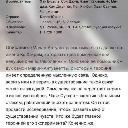
В ролях актеры:
Хан Е-сыль, Сон Джун, Чхве Тхэ-хван, Чо Ын-
джи, Ким Джэ-гён, Пён Хи-бон, Хван Сын-он,
Чан Ми-хи
Страна:
Корея Южная
Обновлен:
1 сезон 1-15,16,17 серия
В переводе:
STEPonee, GREEN TEA, SoftBox, русская озвучка
Качество:
HD 720-1080
Описание:
«Мадам Антуан» рассказывает о гадалке по
имени Ко Хэ-рим, которая готова помочь каждой
девушке с ее возлюбленным. Основной ее помощник –
дух самой Марии-Антуанетты, с которым героиня
имеет определенную мысленную связь. Однако,
верить или не верить в существование такой связи,
остается загадкой. Сама девушка не перестает верить
в истинную любовь. Чхве Су-хён – скептик с большим
стажем, работающий психотерапевтом. Он готов
провести исследование, чтобы развеять миф о
существовании чувств. Кто же будет главной
героиней его эксперимента? Конечно же,