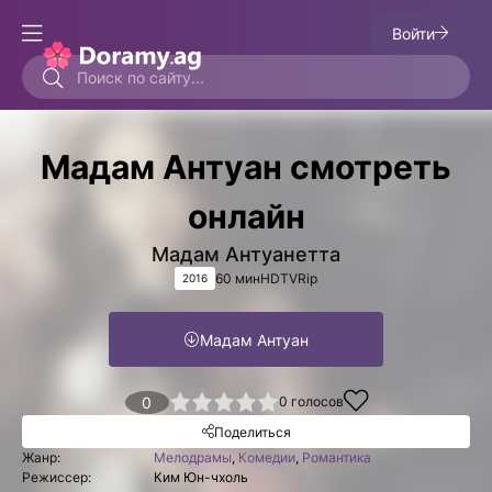
Войти
Мадам Антуан смотреть
онлайн
Мадам Антуанетта
60 мин
HDTVRip
2016
Мадам Антуан
1
2
3
4
0
5
0
голосов
Поделиться
Жанр:
Мелодрамы
,
Комедии
,
Романтика
Режиссер:
Ким Юн-чхоль