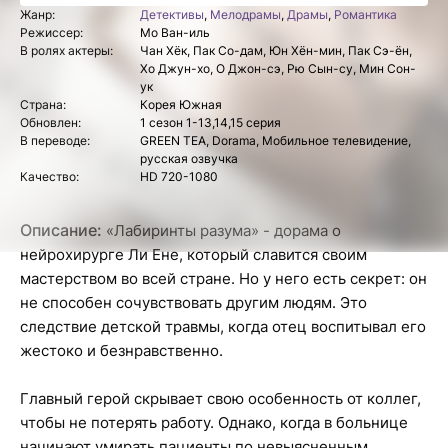
Жанр:
Детективы
,
Мелодрамы
,
Драмы
,
Романтика
Режиссер:
Мо Ван-иль
В ролях актеры:
Чан Хёк, Пак Со-дам, Юн Хён-мин, Пак Сэ-ён,
Хо Джун-хо, О Джон-сэ, Рю Сын-су, Мин Сон-
ук
Страна:
Корея Южная
Обновлен:
1 сезон 1-13,14,15 серия
В переводе:
GREEN TEA, Dorama, Мобильное телевидение,
русская озвучка
Качество:
HD 720-1080
Описание:
«Лабиринты разума» - дорама о
нейрохирурге Ли Ене, который славится своим
мастерством во всей стране. Но у него есть секрет: он
не способен сочувствовать другим людям. Это
следствие детской травмы, когда отец воспитывал его
жестоко и безнравственно.
Главный герой скрывает свою особенность от коллег,
чтобы не потерять работу. Однако, когда в больнице
начинают умирать пациенты по невыясненным