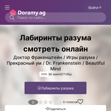
Войти
Лабиринты разума
смотреть онлайн
Доктор Фракенштейн / Игры разума /
Прекрасный ум / Dr. Frankenstein / Beautiful
Mind
60 мин
HDTVRip
2016
Лабиринты разума
1
2
3
4
0
5
0
голосов
Поделиться