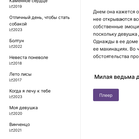
Каменное сердце
2019
Днем она кажется о
Отличный день, чтобы стать
нее открываются вс
собакой
собственные эмоции
2023
поскольку девушка 
Болтун
Однажды в ее доме 
2022
ее махинациях. Во ч
обстоятельства про
Невеста поневоле
2018
Лето лисы
Милая ведьма д
2017
Когда я лечу к тебе
Плеер
2023
Моя девушка
2020
Винченцо
2021