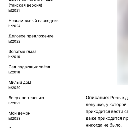
(тайская версия)
2021
Невозможный наследник
2024
Деловое предложение
2022
Золотые глаза
2019
Сад падающих звёзд
2018
Милый дом
2020
Описание:
Речь в 
Вверх по течению
2021
девушке, у которой 
приходится вести с
Мой демон
даже приходится пр
2023
никогда не было.