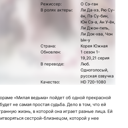
Режиссер:
О Сэ-ган
В ролях актеры:
Ли Да-хэ, Рю Су-
ён, Пэ Су-бин,
Юн Сэ-а, Ан У-ён,
Ли Джон-гиль,
Ли Док-хва, Чон
Ын-у
Страна:
Корея Южная
Обновлен:
1 сезон 1-
19,20,21 серия
В переводе:
Люб.
Одноголосый,
русская озвучка
Качество:
HD 720-1080
дораме «Милая ведьма» пойдет об одной прекрасной
будет не самая простая судьба. Дело в том, что ей
транную жизнь, в которой она играет разные лица. Ей
итворяться сестрой-близнецом, которой у нее