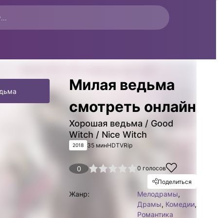
Милая ведьма
едьма
смотреть онлайн
Хорошая ведьма / Good
Witch / Nice Witch
35 мин
HDTVRip
2018
1
2
3
4
0
5
0
голосов
Поделиться
Жанр:
Мелодрамы
,
Драмы
,
Комедии
,
Романтика