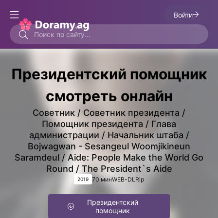
Войти
Президентский помощник
смотреть онлайн
Советник / Советник президента /
Помощник президента / Глава
администрации / Начальник штабa /
Bojwagwan - Sesangeul Woomjikineun
Saramdeul / Aide: People Make the World Go
Round / The President`s Aide
70 мин
WEB-DLRip
2019
Президентский
помощник