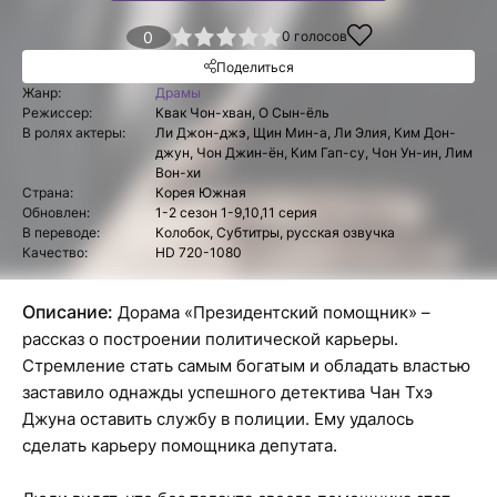
1
2
3
4
0
5
0
голосов
Поделиться
Жанр:
Драмы
Режиссер:
Квак Чон-хван, О Сын-ёль
В ролях актеры:
Ли Джон-джэ, Щин Мин-а, Ли Элия, Ким Дон-
джун, Чон Джин-ён, Ким Гап-су, Чон Ун-ин, Лим
Вон-хи
Страна:
Корея Южная
Обновлен:
1-2 сезон 1-9,10,11 серия
В переводе:
Колобок, Субтитры, русская озвучка
Качество:
HD 720-1080
Описание:
Дорама «Президентский помощник» –
рассказ о построении политической карьеры.
Стремление стать самым богатым и обладать властью
заставило однажды успешного детектива Чан Тхэ
Джуна оставить службу в полиции. Ему удалось
сделать карьеру помощника депутата.