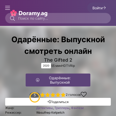
Войти
Одарённые: Выпускной
смотреть онлайн
The Gifted 2
55 мин
HDTVRip
2020
Одарённые:
Выпускной
1
2
3
4
5
5
2
голосов
Поделиться
Жанр:
Детективы
,
Триллеры
,
Фэнтези
Режиссер:
Wasuthep Ketpetch