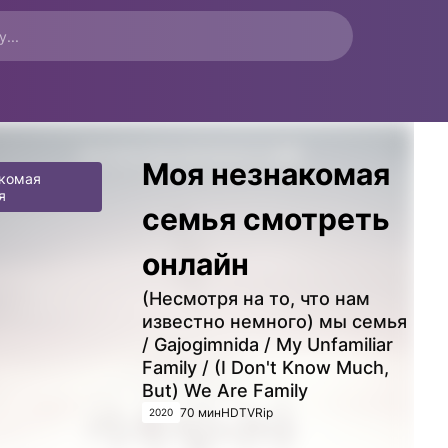
Моя незнакомая
акомая
я
семья смотреть
онлайн
(Несмотря на то, что нам
известно немного) мы семья
/ Gajogimnida / My Unfamiliar
Family / (I Don't Know Much,
But) We Are Family
70 мин
HDTVRip
2020