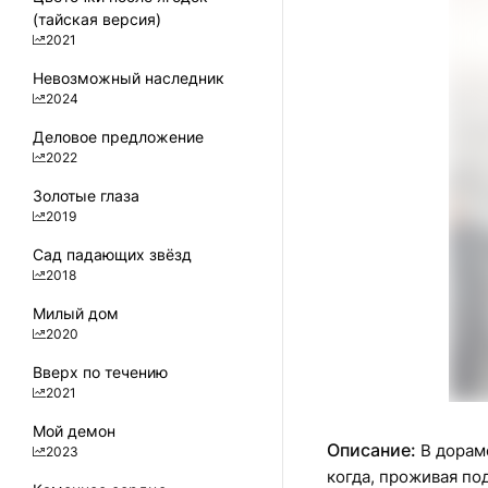
0
(тайская версия)
2021
Невозможный наследник
2024
Деловое предложение
2022
Золотые глаза
2019
Сад падающих звёзд
2018
Милый дом
2020
Вверх по течению
2021
Мой демон
Описание:
В дораме
2023
когда, проживая по