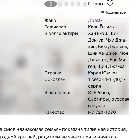
1
2
3
4
0
5
0
голосов
Поделиться
Жанр:
Драмы
Режиссер:
Квон Ён-иль
В ролях актеры:
Хан Е-ри, Щин
Дон-ук, Чху Джа-
хён, Ким Джи-сок,
Щин Хе-джон, Чон
Джин-ён, Вон Ми-
гён, Щин Джэ-ха
Страна:
Корея Южная
Обновлен:
1 сезон 1-15,16,17
серия
В переводе:
STEPonee,
Субтитры, русская
озвучка
Качество:
HD 720-1080
 «Моя незнакомая семья» показана типичная история,
д одной крышей, родители не знают почти ничего о