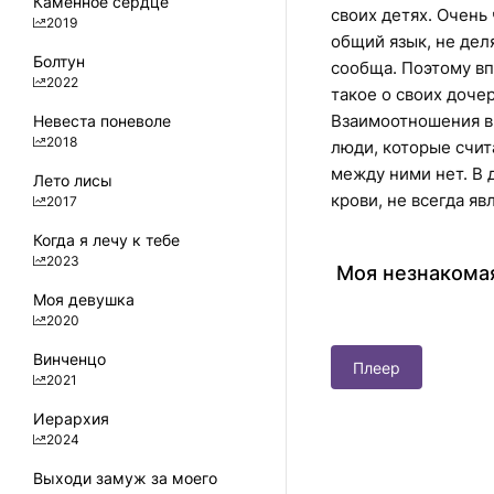
Каменное сердце
своих детях. Очень
2019
общий язык, не дел
Болтун
сообща. Поэтому вп
2022
такое о своих дочер
Взаимоотношения в 
Невеста поневоле
2018
люди, которые счит
между ними нет. В 
Лето лисы
крови, не всегда я
2017
Когда я лечу к тебе
2023
Моя незнакомая
Моя девушка
2020
Винченцо
Плеер
2021
Иерархия
2024
Выходи замуж за моего