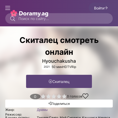
Войти
Скиталец смотреть
онлайн
Hyouchakusha
50 мин
HDTVRip
2021
Скиталец
1
2
3
4
0
5
0
голосов
Поделиться
Жанр:
Драмы
Режиссер:
В ролях актеры:
Такуми Саито, Май Сираиси, Кацухиса Намасэ,