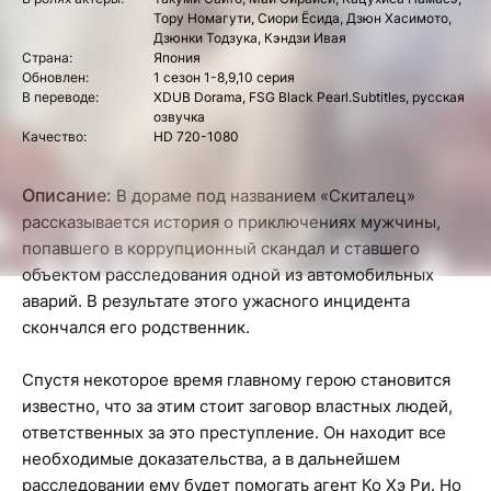
Тору Номагути, Сиори Ёсида, Дзюн Хасимото,
Дзюнки Тодзука, Кэндзи Ивая
Страна:
Япония
Обновлен:
1 сезон 1-8,9,10 серия
В переводе:
XDUB Dorama, FSG Black Pearl.Subtitles, русская
озвучка
Качество:
HD 720-1080
Описание:
В дораме под названием «Скиталец»
рассказывается история о приключениях мужчины,
попавшего в коррупционный скандал и ставшего
объектом расследования одной из автомобильных
аварий. В результате этого ужасного инцидента
скончался его родственник.
Спустя некоторое время главному герою становится
известно, что за этим стоит заговор властных людей,
ответственных за это преступление. Он находит все
необходимые доказательства, а в дальнейшем
расследовании ему будет помогать агент Ко Хэ Ри. Но