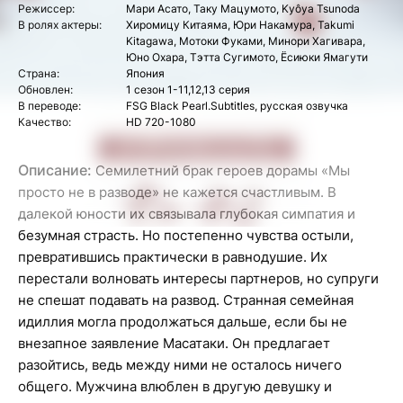
Режиссер:
Мари Асато, Таку Мацумото, Kyôya Tsunoda
В ролях актеры:
Хиромицу Китаяма, Юри Накамура, Takumi
Kitagawa, Мотоки Фуками, Минори Хагивара,
Юно Охара, Тэтта Сугимото, Ёсиюки Ямагути
Страна:
Япония
Обновлен:
1 сезон 1-11,12,13 серия
В переводе:
FSG Black Pearl.Subtitles, русская озвучка
Качество:
HD 720-1080
Описание:
Семилетний брак героев дорамы «Мы
просто не в разводе» не кажется счастливым. В
далекой юности их связывала глубокая симпатия и
безумная страсть. Но постепенно чувства остыли,
превратившись практически в равнодушие. Их
перестали волновать интересы партнеров, но супруги
не спешат подавать на развод. Странная семейная
идиллия могла продолжаться дальше, если бы не
внезапное заявление Масатаки. Он предлагает
разойтись, ведь между ними не осталось ничего
общего. Мужчина влюблен в другую девушку и