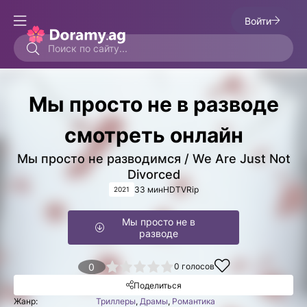
Войти
Мы просто не в разводе
смотреть онлайн
Мы просто не разводимся / We Are Just Not
Divorced
33 мин
HDTVRip
2021
Мы просто не в
разводе
1
2
3
4
0
5
0
голосов
Поделиться
Жанр:
Триллеры
,
Драмы
,
Романтика