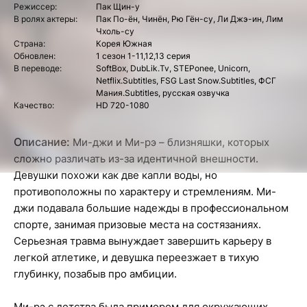
Режиссер:
Пак Щин-у
В ролях актеры:
Пак По-ён, Чинён, Рю Гён-су, Ли Джэ-ин, Лим
Чхоль-су
Страна:
Корея Южная
Обновлен:
1 сезон 1-11,12,13 серия
В переводе:
SoftBox, DubLik.Tv, STEPonee, Unicorn,
Netflix.Subtitles, FSG Last Snow.Subtitles, ФСГ
Мания.Subtitles, русская озвучка
Качество:
HD 720-1080
Описание:
Ми-джи и Ми-рэ – близняшки, которых
сложно различать из-за идентичной внешности.
Девушки похожи как две капли воды, но
противоположны по характеру и стремлениям. Ми-
джи подавала большие надежды в профессиональном
спорте, занимая призовые места на состязаниях.
Серьезная травма вынуждает завершить карьеру в
легкой атлетике, и девушка переезжает в тихую
глубинку, позабыв про амбиции.
Ми-рэ с детства была примером для окружающих,