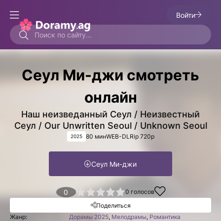
Войти
Сеул Ми-джи смотреть
онлайн
Наш неизведанный Сеул / Неизвестный
Сеул / Our Unwritten Seoul / Unknown Seoul
80 мин
WEB-DLRip 720p
2025
Сеул Ми-джи
1
2
3
4
0
5
0
голосов
Поделиться
Жанр:
Дорамы 2025
,
Мелодрамы
,
Романтика