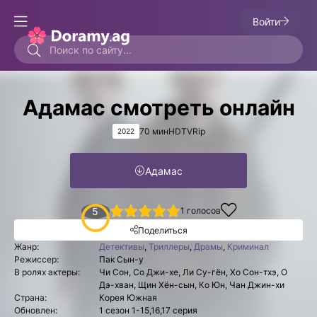
Войти
Адамас смотреть онлайн
70 мин
HDTVRip
2022
Адамас
1
2
3
4
5
5
1
голосов
Поделиться
Жанр:
Детективы
,
Триллеры
,
Драмы
,
Криминал
Режиссер:
Пак Сын-у
В ролях актеры:
Чи Сон, Со Джи-хе, Ли Су-гён, Хо Сон-тхэ, О
Дэ-хван, Щин Хён-сын, Ко Юн, Чан Джин-хи
Страна:
Корея Южная
Обновлен:
1 сезон 1-15,16,17 серия