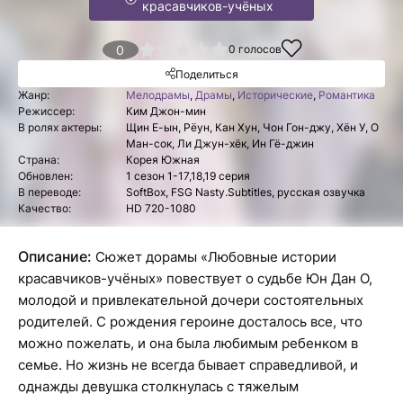
красавчиков-учёных
1
2
3
4
0
5
0
голосов
Поделиться
Жанр:
Мелодрамы
,
Драмы
,
Исторические
,
Романтика
Режиссер:
Ким Джон-мин
В ролях актеры:
Щин Е-ын, Рёун, Кан Хун, Чон Гон-джу, Хён У, О
Ман-сок, Ли Джун-хёк, Ин Гё-джин
Страна:
Корея Южная
Обновлен:
1 сезон 1-17,18,19 серия
В переводе:
SoftBox, FSG Nasty.Subtitles, русская озвучка
Качество:
HD 720-1080
Описание:
Сюжет дорамы «Любовные истории
красавчиков-учёных» повествует о судьбе Юн Дан О,
молодой и привлекательной дочери состоятельных
родителей. С рождения героине досталось все, что
можно пожелать, и она была любимым ребенком в
семье. Но жизнь не всегда бывает справедливой, и
однажды девушка столкнулась с тяжелым