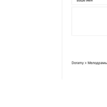
Doramy
»
Мелодрам