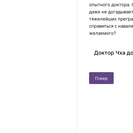
опытного доктора. 
даже не догадывае
тяжелейших прегра
справиться с навал
желаемого?
Доктор Чха до
Плеер