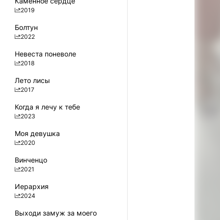
Каменное сердце
2019
Болтун
2022
Невеста поневоле
2018
Лето лисы
2017
Когда я лечу к тебе
2023
Моя девушка
2020
Винченцо
2021
Иерархия
2024
Выходи замуж за моего