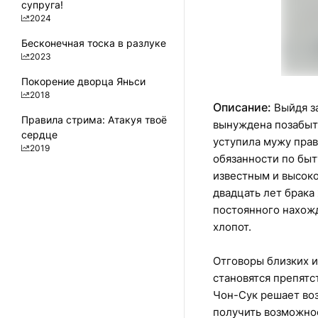
супруга!
2024
Бесконечная тоска в разлуке
2023
Покорение дворца Яньси
2018
Описание:
Выйдя з
Правила стрима: Атакуя твоё
вынуждена позабыт
сердце
уступила мужу прав
2019
обязанности по быт
известным и высок
двадцать лет брака
постоянного нахож
хлопот.
Отговоры близких 
становятся препятс
Чон-Сук решает воз
получить возможнос