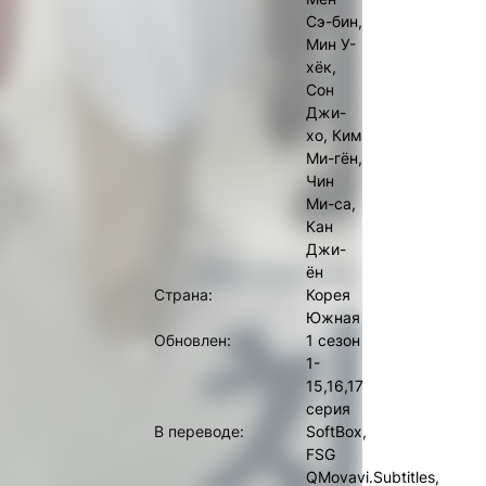
Сэ-бин,
Мин У-
хёк,
Сон
Джи-
хо, Ким
Ми-гён,
Чин
Ми-са,
Кан
Джи-
ён
Страна:
Корея
Южная
Обновлен:
1 сезон
1-
15,16,17
серия
В переводе:
SoftBox,
FSG
QMovavi.Subtitles,