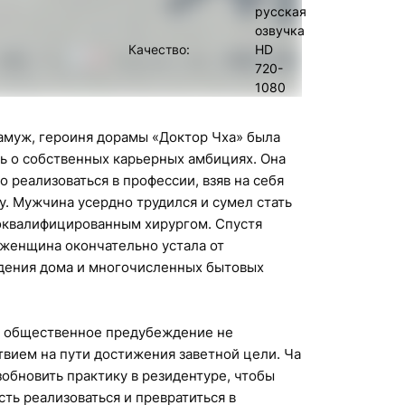
русская
озвучка
Качество:
HD
720-
1080
амуж, героиня дорамы «Доктор Чха» была
ь о собственных карьерных амбициях. Она
о реализоваться в профессии, взяв на себя
у. Мужчина усердно трудился и сумел стать
оквалифицированным хирургом. Спустя
 женщина окончательно устала от
дения дома и многочисленных бытовых
и общественное предубеждение не
твием на пути достижения заветной цели. Ча
обновить практику в резидентуре, чтобы
ть реализоваться и превратиться в