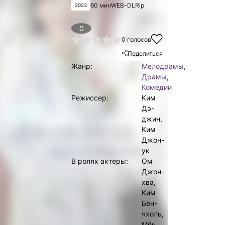
60 мин
WEB-DLRip
2023
0
1
2
3
4
5
0
голосов
Поделиться
Жанр:
Мелодрамы
,
Драмы
,
Комедии
Режиссер:
Ким
Дэ-
джин,
Ким
Джон-
ук
В ролях актеры:
Ом
Джон-
хва,
Ким
Бён-
чхоль,
Мён